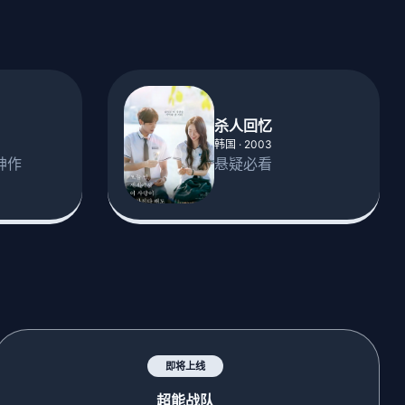
杀人回忆
韩国 · 2003
神作
悬疑必看
即将上线
超能战队