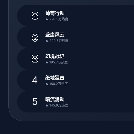
🥇
葡萄行动
🔥 278.3万热度
🥈
盛唐风云
🔥 229.5万热度
🥉
幻境战记
🔥 195.7万热度
4
绝地狙击
🔥 168.2万热度
5
暗流涌动
🔥 145.9万热度