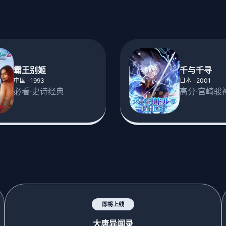
霸王别姬
千与千寻
中国 · 1993
日本 · 2001
必看·史诗经典
高分·宫崎骏
即将上线
大唐异闻录