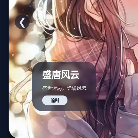
❮
盛唐风云
盛世迷局，诡谲风云
追剧