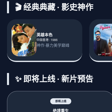
🎬 经典典藏 · 影史神作
英雄本色
中国香港 · 1986
神作·暴力美学巅峰
✨ 即将上线 · 新片预告
即将上线
绝境重生