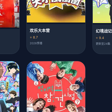
欢乐大本营
幻境战记
⭐ 8.7
⭐ 9.4
2026季播
更新至24集