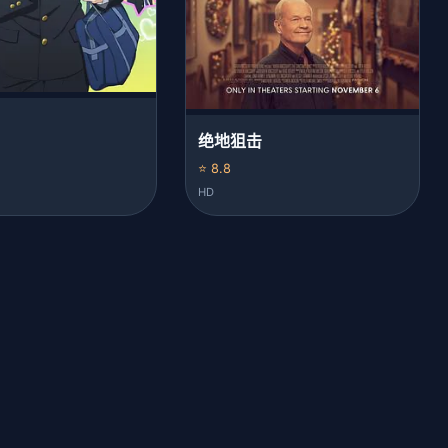
绝地狙击
⭐ 8.8
HD