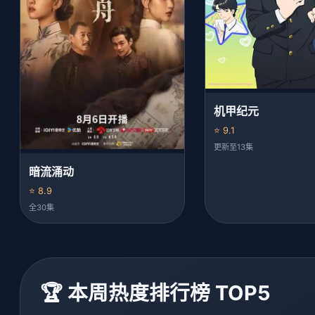
机甲纪元
⭐ 9.1
更新至13集
暗流涌动
⭐ 8.9
全30集
🏆 本周热度排行榜 TOP5