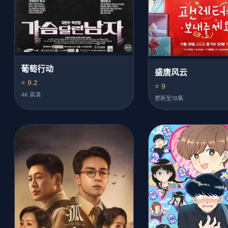
葡萄行动
盛唐风云
⭐ 9.2
⭐ 9
4K 高清
更新至18集