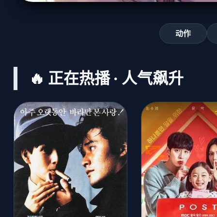
动作
🔥 正在热播 · 人气飙升